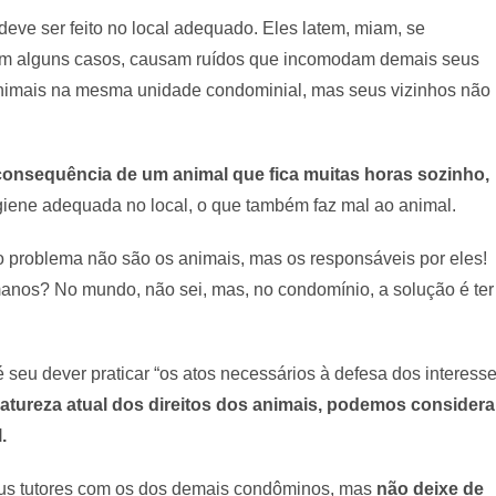
 deve ser feito no local adequado. Eles latem, miam, se
Em alguns casos, causam ruídos que incomodam demais seus
s animais na mesma unidade condominial, mas seus vizinhos não
é consequência de um animal que fica muitas horas sozinho,
giene adequada no local, o que também faz mal ao animal.
 o problema não são os animais, mas os responsáveis por eles!
manos? No mundo, não sei, mas, no condomínio, a solução é ter
 é seu dever praticar “os atos necessários à defesa dos interess
natureza atual dos direitos dos animais, podemos considera
.
 seus tutores com os dos demais condôminos, mas
não deixe de