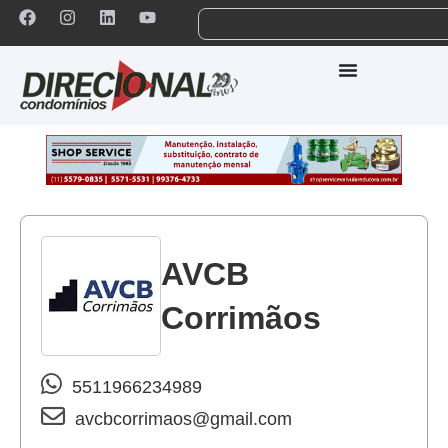
AVCB
Corrimãos
5511966234989
avcbcorrimaos@gmail.com