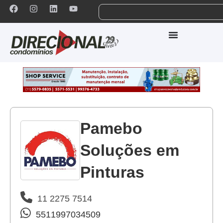
Pamebo
Soluções em
Pinturas
11 2275 7514
5511997034509